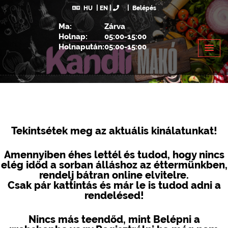
HU
EN
Belépés
Ma:
Zárva
Holnap:
05:00-15:00
Holnapután:
05:00-15:00
Tekintsétek meg az aktuális kinálatunkat!
Amennyiben éhes lettél és tudod, hogy nincs
elég időd a sorban álláshoz az éttermünkben,
rendelj bátran online elvitelre.
Csak pár kattintás és már le is tudod adni a
rendelésed!
Nincs más teendőd, mint Belépni a