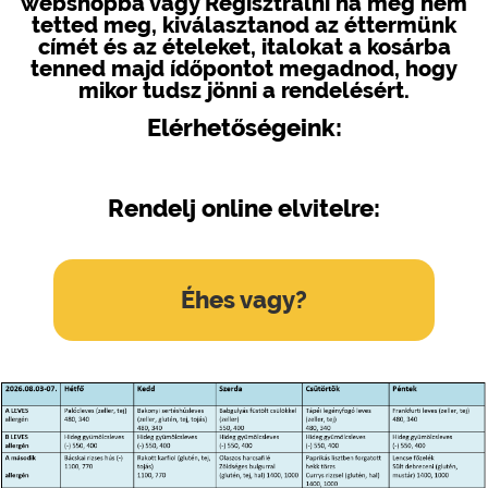
webshopba vagy Regisztrálni ha még nem
tetted meg, kiválasztanod az éttermünk
címét és az ételeket, italokat a kosárba
tenned majd ídőpontot megadnod, hogy
mikor tudsz jönni a rendelésért.
Elérhetőségeink:
Rendelj online elvitelre:
Éhes vagy?